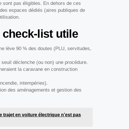
e sont pas éligibles. En dehors de ces
des espaces dédiés (aires publiques de
ilisation.
check-list utile
me lève 90 % des doutes (PLU, servitudes,
 seuil déclenche (ou non) une procédure.
rmeraient la caravane en construction
 incendie, intempéries).
étion des aménagements et gestion des
 trajet en voiture électrique n’est pas