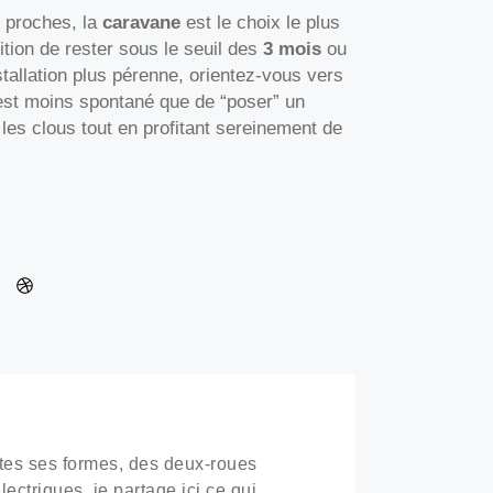
s proches, la
caravane
est le choix le plus
ition de rester sous le seuil des
3 mois
ou
tallation plus pérenne, orientez-vous vers
est moins spontané que de “poser” un
les clous tout en profitant sereinement de
tes ses formes, des deux-roues
ectriques, je partage ici ce qui