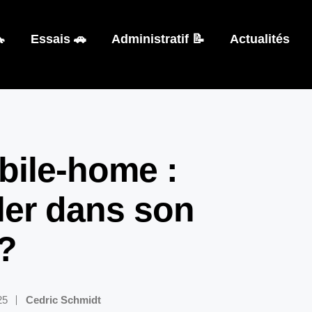

Essais 🚗
Administratif 📝
Actualités
bile-home :
ller dans son
 ?
25
Cedric Schmidt