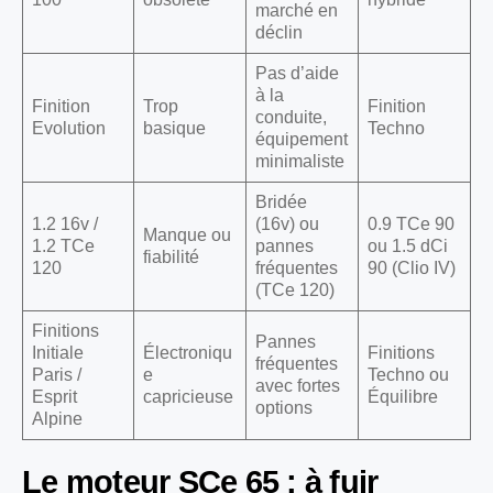
marché en
déclin
Pas d’aide
à la
Finition
Trop
Finition
conduite,
Evolution
basique
Techno
équipement
minimaliste
Bridée
1.2 16v /
(16v) ou
0.9 TCe 90
Manque ou
1.2 TCe
pannes
ou 1.5 dCi
fiabilité
120
fréquentes
90 (Clio IV)
(TCe 120)
Finitions
Pannes
Initiale
Électroniqu
Finitions
fréquentes
Paris /
e
Techno ou
avec fortes
Esprit
capricieuse
Équilibre
options
Alpine
Le moteur SCe 65 : à fuir