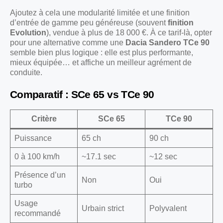
Ajoutez à cela une modularité limitée et une finition
d’entrée de gamme peu généreuse (souvent
finition
Evolution
), vendue à plus de 18 000 €. À ce tarif-là, opter
pour une alternative comme une
Dacia Sandero TCe 90
semble bien plus logique : elle est plus performante,
mieux équipée… et affiche un meilleur agrément de
conduite.
Comparatif : SCe 65 vs TCe 90
Critère
SCe 65
TCe 90
Puissance
65 ch
90 ch
0 à 100 km/h
~17.1 sec
~12 sec
Présence d’un
Non
Oui
turbo
Usage
Urbain strict
Polyvalent
recommandé