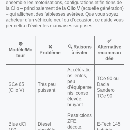
ensemble les motorisations, configurations et finitions de
la Clio – principalement de la
Clio V
(actuelle génération)
– qui affichent des faiblesses avérées. Que vous soyez
acheteur d’un véhicule neuf ou d’occasion, ce guide vous
permettra d’éviter les mauvaises surprises.
✅
🚫
❌
🔍 Raisons
Alternative
Modèle/Mo
Problème
à éviter
recomman
teur
dée
Accélératio
ns lentes,
TCe 90 ou
peu
SCe 65
Très peu
Dacia
d’équipeme
(Clio V)
puissant
Sandero
nts, conso
TCe 90
élevée,
bruyant
Restrictions
ZFE,
Blue dCi
Diesel
E-Tech 145
décote,
100
obsolète
hybride