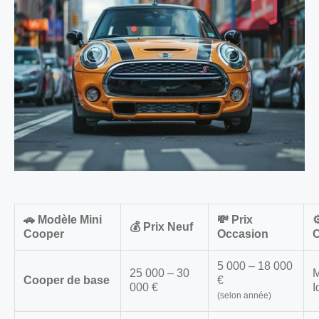
🚗 Modèle Mini
💸 Prix
⚙
💰 Prix Neuf
Cooper
Occasion
C
5 000 – 18 000
25 000 – 30
M
Cooper de base
€
000 €
I
(selon année)