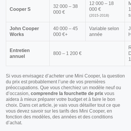
12 000 – 18
M
32 000 – 38
Cooper S
000 €
1
000 €
s
(2015-2018)
John Cooper
40 000 – 45
Variable selon
J
Works
000 €+
année
H
R
Entretien
800 – 1 200 €
D
annuel
1
Si vous envisagez d’acheter une Mini Cooper, la question
du prix est probablement l’une de vos premières
préoccupations. Que vous cherchiez un modèle neuf ou
d’occasion,
comprendre la fourchette de prix
vous
aidera à mieux préparer votre budget et à faire le bon
choix. Dans cet article, je vais vous détailler tout ce que
vous devez savoir sur les tarifs des Mini Cooper, en
fonction des modèles, des années et des conditions
d’achat.