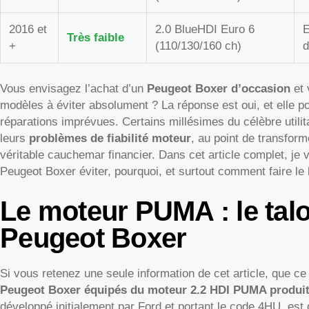
2016 et
2.0 BlueHDI Euro 6
E
Très faible
+
(110/130/160 ch)
d
Vous envisagez l’achat d’un
Peugeot Boxer d’occasion
et 
modèles à éviter absolument ? La réponse est oui, et elle po
réparations imprévues. Certains millésimes du célèbre utilit
leurs
problèmes de fiabilité moteur
, au point de transform
véritable cauchemar financier. Dans cet article complet, je
Peugeot Boxer éviter, pourquoi, et surtout comment faire le
Le moteur PUMA : le talo
Peugeot Boxer
Si vous retenez une seule information de cet article, que ce 
Peugeot Boxer équipés du moteur 2.2 HDI PUMA produits
développé initialement par Ford et portant le code 4HU, es