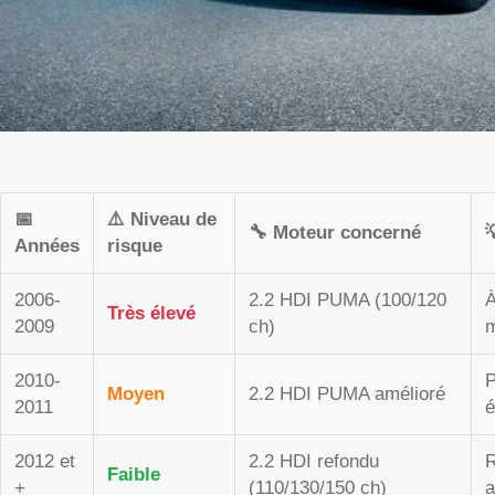
📅
⚠️ Niveau de
🔧 Moteur concerné
Années
risque
2006-
2.2 HDI PUMA (100/120
À
Très élevé
2009
ch)
m
2010-
P
Moyen
2.2 HDI PUMA amélioré
2011
é
2012 et
2.2 HDI refondu
R
Faible
+
(110/130/150 ch)
a