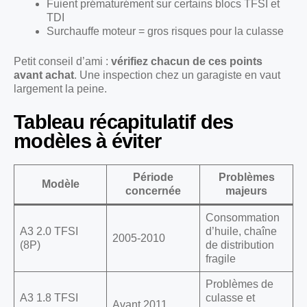
Fuient prématurément sur certains blocs TFSI et
TDI
Surchauffe moteur = gros risques pour la culasse
Petit conseil d’ami :
vérifiez chacun de ces points
avant achat
. Une inspection chez un garagiste en vaut
largement la peine.
Tableau récapitulatif des
modèles à éviter
Période
Problèmes
Modèle
concernée
majeurs
Consommation
A3 2.0 TFSI
d’huile, chaîne
2005-2010
(8P)
de distribution
fragile
Problèmes de
A3 1.8 TFSI
culasse et
Avant 2011