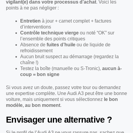
vigilant(e) dans votre processus d’achat
. Voici les
points à ne pas négliger :
Entretien
à jour + carnet complet + factures
d’interventions
Contrôle technique vierge
ou noté “OK” sur
l’ensemble des points critiques
Absence de
fuites d’huile
ou de liquide de
refroidissement
Aucun bruit suspect au démarrage (regardez la
chaîne !)
Testez la boîte (manuelle ou S-Tronic),
aucun à-
coup = bon signe
Si vous avez un doute, passez votre tour ou demandez
une expertise complète. Une Audi A3 peut être une bonne
voiture, mais uniquement si vous sélectionnez
le bon
modèle, au bon moment
.
Envisager une alternative ?
Si le profil de l’Audi A3 ne vous rassure pas, sachez que