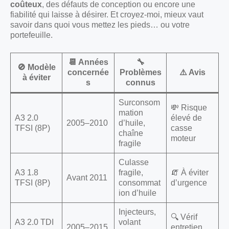
coûteux
, des défauts de conception ou encore une
fiabilité qui laisse à désirer. Et croyez-moi, mieux vaut
savoir dans quoi vous mettez les pieds… ou votre
portefeuille.
📆 Années
🔧
🚫 Modèle
concernée
Problèmes
⚠️ Avis
à éviter
s
connus
Surconsom
💸 Risque
mation
A3 2.0
élevé de
2005–2010
d’huile,
TFSI (8P)
casse
chaîne
moteur
fragile
Culasse
A3 1.8
fragile,
🧯 À éviter
Avant 2011
TFSI (8P)
consommat
d’urgence
ion d’huile
Injecteurs,
🔍 Vérif
A3 2.0 TDI
volant
2005–2015
entretien