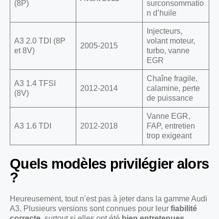
(8P)
surconsommatio
n d’huile
Injecteurs,
A3 2.0 TDI (8P
volant moteur,
2005-2015
et 8V)
turbo, vanne
EGR
Chaîne fragile,
A3 1.4 TFSI
2012-2014
calamine, perte
(8V)
de puissance
Vanne EGR,
A3 1.6 TDI
2012-2018
FAP, entretien
trop exigeant
Quels modèles privilégier alors
?
Heureusement, tout n’est pas à jeter dans la gamme Audi
A3. Plusieurs versions sont connues pour leur
fiabilité
correcte
, surtout si elles ont été
bien entretenues
.