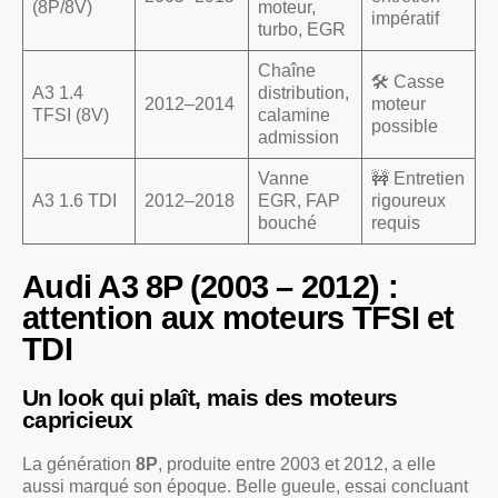
(8P/8V)
moteur,
impératif
turbo, EGR
Chaîne
🛠️ Casse
A3 1.4
distribution,
2012–2014
moteur
TFSI (8V)
calamine
possible
admission
Vanne
🚧 Entretien
A3 1.6 TDI
2012–2018
EGR, FAP
rigoureux
bouché
requis
Audi A3 8P (2003 – 2012) :
attention aux moteurs TFSI et
TDI
Un look qui plaît, mais des moteurs
capricieux
La génération
8P
, produite entre 2003 et 2012, a elle
aussi marqué son époque. Belle gueule, essai concluant