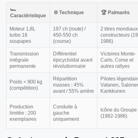
🏎️
⚙️ Technique
🏆 Palmarès
Caractéristique
Moteur 1,8L
197 ch (route) /
2 titres mondiaux
turbo 16
450-550 ch
constructeurs (1
soupapes
(course)
1986)
Transmission
Différentiel
Victoires Monte-
intégrale
épicycloïdal avant
Carlo, Corse et
permanente
révolutionnaire
autres rallyes
Répartition
Pilotes légendair
Poids < 900 kg
masses : 45%
Vatanen, Salone
(compétition)
avant / 55% arrière
Kankkunen
Production
Conduite à
Icône du Groupe
limitée : 200
gauche
(1982-1986)
exemplaires
uniquement