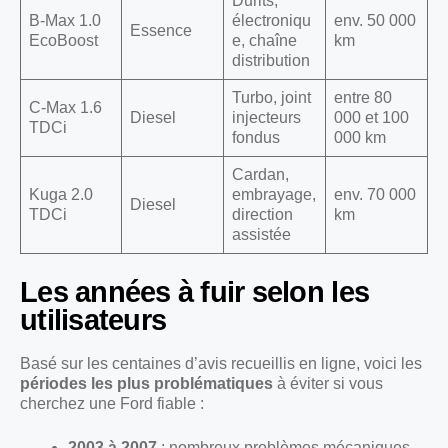
Durits,
B-Max 1.0
électroniqu
env. 50 000
Essence
EcoBoost
e, chaîne
km
distribution
Turbo, joint
entre 80
C-Max 1.6
Diesel
injecteurs
000 et 100
TDCi
fondus
000 km
Cardan,
Kuga 2.0
embrayage,
env. 70 000
Diesel
TDCi
direction
km
assistée
Les années à fuir selon les
utilisateurs
Basé sur les centaines d’avis recueillis en ligne, voici les
périodes les plus problématiques
à éviter si vous
cherchez une Ford fiable :
2003 à 2007
: nombreux problèmes mécaniques