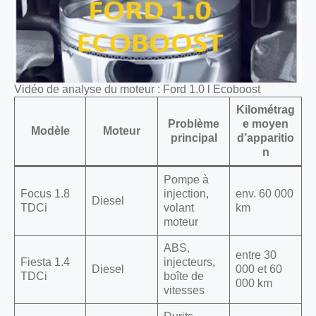
Vidéo de analyse du moteur : Ford 1.0 l Ecoboost
Kilométrag
Problème
e moyen
Modèle
Moteur
principal
d’apparitio
n
Pompe à
Focus 1.8
injection,
env. 60 000
Diesel
TDCi
volant
km
moteur
ABS,
entre 30
Fiesta 1.4
injecteurs,
Diesel
000 et 60
TDCi
boîte de
000 km
vitesses