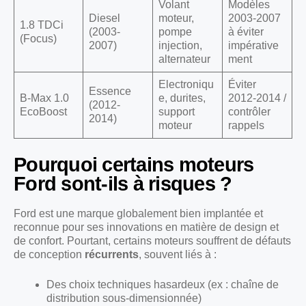
Volant
Modèles
Diesel
moteur,
2003-2007
1.8 TDCi
(2003-
pompe
à éviter
(Focus)
2007)
injection,
impérative
alternateur
ment
Electroniqu
Éviter
Essence
B-Max 1.0
e, durites,
2012-2014 /
(2012-
EcoBoost
support
contrôler
2014)
moteur
rappels
Pourquoi certains moteurs
Ford sont-ils à risques ?
Ford est une marque globalement bien implantée et
reconnue pour ses innovations en matière de design et
de confort. Pourtant, certains moteurs souffrent de défauts
de conception
récurrents
, souvent liés à :
Des choix techniques hasardeux (ex : chaîne de
distribution sous-dimensionnée)