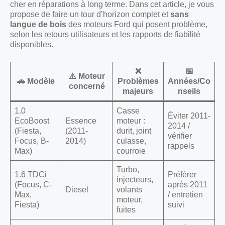
cher en réparations à long terme. Dans cet article, je vous
propose de faire un tour d’horizon complet et
sans
langue de bois
des moteurs Ford qui posent problème,
selon les retours utilisateurs et les rapports de fiabilité
disponibles.
❌
📅
⚠️ Moteur
🚗 Modèle
Problèmes
Années/Co
concerné
majeurs
nseils
1.0
Casse
Éviter 2011-
EcoBoost
Essence
moteur :
2014 /
(Fiesta,
(2011-
durit, joint
vérifier
Focus, B-
2014)
culasse,
rappels
Max)
courroie
Turbo,
1.6 TDCi
Préférer
injecteurs,
(Focus, C-
après 2011
Diesel
volants
Max,
/ entretien
moteur,
Fiesta)
suivi
fuites