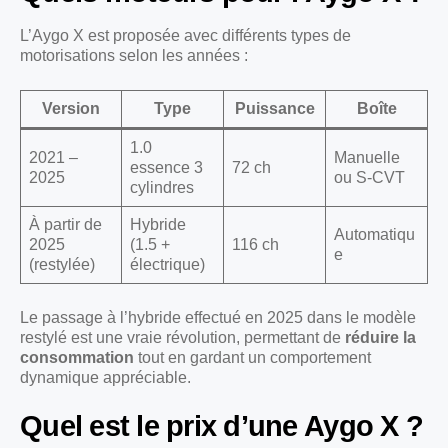
L’Aygo X est proposée avec différents types de
motorisations selon les années :
Version
Type
Puissance
Boîte
1.0
2021 –
Manuelle
essence 3
72 ch
2025
ou S-CVT
cylindres
À partir de
Hybride
Automatiqu
2025
(1.5 +
116 ch
e
(restylée)
électrique)
Le passage à l’hybride effectué en 2025 dans le modèle
restylé est une vraie révolution, permettant de
réduire la
consommation
tout en gardant un comportement
dynamique appréciable.
Quel est le prix d’une Aygo X ?