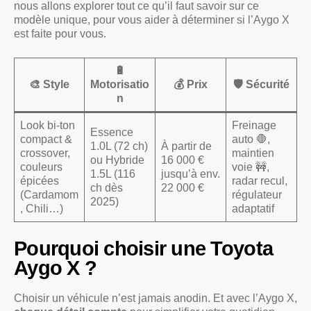
nous allons explorer tout ce qu’il faut savoir sur ce
modèle unique, pour vous aider à déterminer si l’Aygo X
est faite pour vous.
🔋
🎨 Style
Motorisatio
💰 Prix
🛡️ Sécurité
n
Look bi-ton
Freinage
Essence
compact &
auto 🛑,
1.0L (72 ch)
À partir de
crossover,
maintien
ou Hybride
16 000 €
couleurs
voie 🚧,
1.5L (116
jusqu’à env.
épicées
radar recul,
ch dès
22 000 €
(Cardamom
régulateur
2025)
, Chili…)
adaptatif
Pourquoi choisir une Toyota
Aygo X ?
Choisir un véhicule n’est jamais anodin. Et avec l’Aygo X,