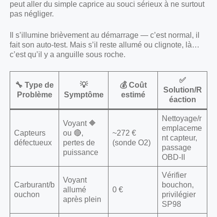
peut aller du simple caprice au souci sérieux à ne surtout
pas négliger.
Il s’illumine brièvement au démarrage — c’est normal, il
fait son auto-test. Mais s’il reste allumé ou clignote, là…
c’est qu’il y a anguille sous roche.
✅
🔧 Type de
💡
💰 Coût
Solution/R
Problème
Symptôme
estimé
éaction
Nettoyage/r
Voyant 🔶
emplaceme
Capteurs
ou 🔴,
~272 €
nt capteur,
défectueux
pertes de
(sonde O2)
passage
puissance
OBD-II
Vérifier
Voyant
Carburant/b
bouchon,
allumé
0 €
ouchon
privilégier
après plein
SP98