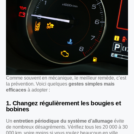
Comme souvent en mécanique, le meilleur remède, c’est
la prévention. Voici quelques
gestes simples mais
efficaces
à adopter :
1. Changez régulièrement les bougies et
bobines
Un
entretien périodique du système d’allumage
évite
de nombreux désagréments. Vérifiez tous les 20 000 à 30
000 km, voire moins si vous roulez beaucoup en ville.