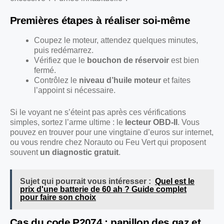
Premières étapes à réaliser soi-même
Coupez le moteur, attendez quelques minutes,
puis redémarrez.
Vérifiez que le
bouchon de réservoir
est bien
fermé.
Contrôlez le
niveau d’huile moteur
et faites
l’appoint si nécessaire.
Si le voyant ne s’éteint pas après ces vérifications
simples, sortez l’arme ultime : le
lecteur OBD-II
. Vous
pouvez en trouver pour une vingtaine d’euros sur internet,
ou vous rendre chez Norauto ou Feu Vert qui proposent
souvent
un diagnostic gratuit
.
Sujet qui pourrait vous intéresser :
Quel est le
prix d'une batterie de 60 ah ? Guide complet
pour faire son choix
Cas du code P2074 : papillon des gaz et