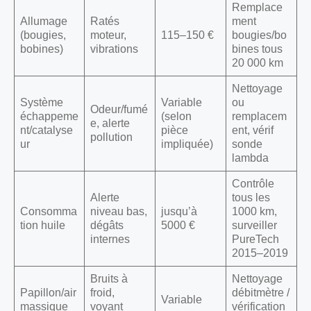
Remplace
Allumage
Ratés
ment
(bougies,
moteur,
115–150 €
bougies/bo
bobines)
vibrations
bines tous
20 000 km
Nettoyage
Système
Variable
ou
Odeur/fumé
échappeme
(selon
remplacem
e, alerte
nt/catalyse
pièce
ent, vérif
pollution
ur
impliquée)
sonde
lambda
Contrôle
Alerte
tous les
Consomma
niveau bas,
jusqu’à
1000 km,
tion huile
dégâts
5000 €
surveiller
internes
PureTech
2015–2019
Bruits à
Nettoyage
Papillon/air
froid,
débitmètre /
Variable
massique
voyant
vérification