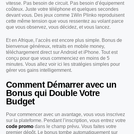
vitesse. Pas besoin de circuit. Pas besoin d’équipement
coûteux. Juste votre téléphone et quelques secondes
devant vous. Des jeux comme 1Win Plinko reproduisent
cette même tension que vous ressentez au volant parce
que vous observez, vous décidez, et vous lancez.
Et en Afrique, l’accès est encore plus simple. Bonus de
bienvenue généreux, retraits en mobile money,
téléchargement direct sur Android et iPhone. Tout est
conçu pour que vous commenciez en moins de 5
minutes. Vous allez voir ici les stratégies simples pour
gérer vos gains intelligemment.
Comment Démarrer avec un
Bonus qui Double Votre
Budget
Pour commencer avec un avantage, vous vous inscrivez
sur la plateforme. Pendant l’inscription, vous entrez votre
code promo
dans le champ prévu. Vous faites votre
premier dépôt. Le bonus tombe automatiquement sur