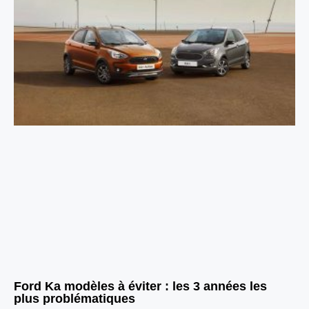
Ford Ka modèles à éviter : les 3 années les
plus problématiques