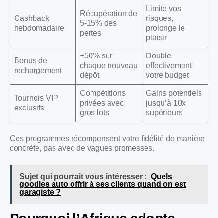
Limite vos
Récupération de
Cashback
risques,
5-15% des
hebdomadaire
prolonge le
pertes
plaisir
+50% sur
Double
Bonus de
chaque nouveau
effectivement
rechargement
dépôt
votre budget
Compétitions
Gains potentiels
Tournois VIP
privées avec
jusqu’à 10x
exclusifs
gros lots
supérieurs
Ces programmes récompensent votre fidélité de manière
concrète, pas avec de vagues promesses.
Sujet qui pourrait vous intéresser :
Quels
goodies auto offrir à ses clients quand on est
garagiste ?