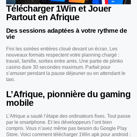
Télécharger 1Win et Jouer
Partout en Afrique
Des sessions adaptées à votre rythme de
vie
Fini les soirées entières cloué devant un écran. Les
nouveaux formats respectent votre planning chargé :
travail, famille, sorties entre amis. Une partie de plinko
casino dure 30 secondes maximum. Parfait pour
s’amuser pendant la pause déjeuner ou en attendant le
taxi.
L’Afrique, pionnière du gaming
mobile
L’Afrique a sauté l’étape des ordinateurs fixes. Tout passe
par le smartphone. Et les développeurs l’ont bien
compris. Vous n’avez même pas besoin du Google Play
Store. Voici comment télécharger 1Win apk pour android :