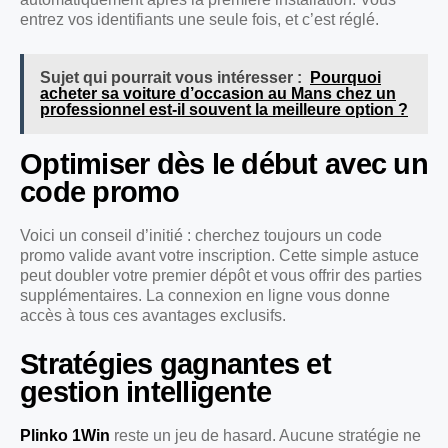
entrez vos identifiants une seule fois, et c’est réglé.
Sujet qui pourrait vous intéresser :
Pourquoi
acheter sa voiture d’occasion au Mans chez un
professionnel est-il souvent la meilleure option ?
Optimiser dès le début avec un
code promo
Voici un conseil d’initié : cherchez toujours un code
promo valide avant votre inscription. Cette simple astuce
peut doubler votre premier dépôt et vous offrir des parties
supplémentaires. La connexion en ligne vous donne
accès à tous ces avantages exclusifs.
Stratégies gagnantes et
gestion intelligente
Plinko 1Win
reste un jeu de hasard. Aucune stratégie ne