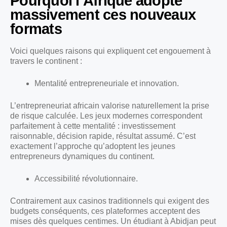
Pourquoi l’Afrique adopte
massivement ces nouveaux
formats
Voici quelques raisons qui expliquent cet engouement à
travers le continent :
Mentalité entrepreneuriale et innovation.
L’entrepreneuriat africain valorise naturellement la prise
de risque calculée. Les jeux modernes correspondent
parfaitement à cette mentalité : investissement
raisonnable, décision rapide, résultat assumé. C’est
exactement l’approche qu’adoptent les jeunes
entrepreneurs dynamiques du continent.
Accessibilité révolutionnaire.
Contrairement aux casinos traditionnels qui exigent des
budgets conséquents, ces plateformes acceptent des
mises dès quelques centimes. Un étudiant à Abidjan peut