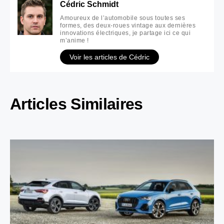
Cédric Schmidt
Amoureux de l’automobile sous toutes ses
formes, des deux-roues vintage aux dernières
innovations électriques, je partage ici ce qui
m’anime !
Voir les articles de Cédric
Articles Similaires