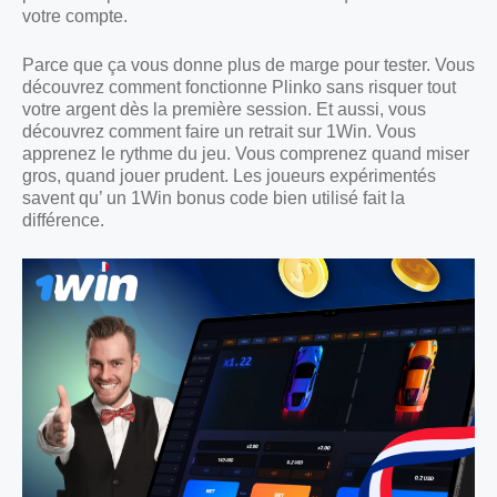
votre compte.
Parce que ça vous donne plus de marge pour tester. Vous
découvrez comment fonctionne Plinko sans risquer tout
votre argent dès la première session. Et aussi, vous
découvrez comment faire un retrait sur 1Win. Vous
apprenez le rythme du jeu. Vous comprenez quand miser
gros, quand jouer prudent. Les joueurs expérimentés
savent qu’ un 1Win bonus code bien utilisé fait la
différence.