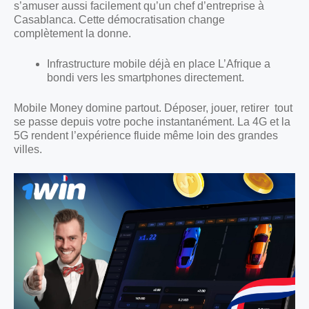
s’amuser aussi facilement qu’un chef d’entreprise à
Casablanca. Cette démocratisation change
complètement la donne.
Infrastructure mobile déjà en place L’Afrique a
bondi vers les smartphones directement.
Mobile Money domine partout. Déposer, jouer, retirer tout
se passe depuis votre poche instantanément. La 4G et la
5G rendent l’expérience fluide même loin des grandes
villes.