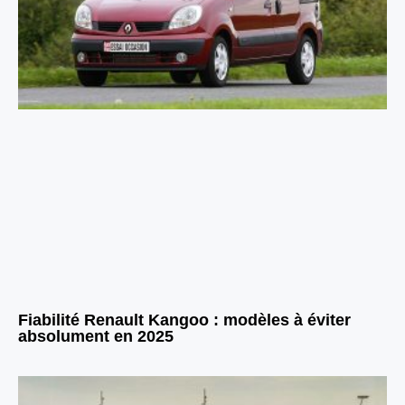
Fiabilité Renault Kangoo : modèles à éviter
absolument en 2025