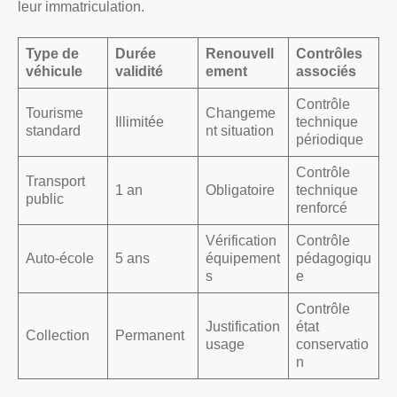
leur immatriculation.
Type de
Durée
Renouvell
Contrôles
véhicule
validité
ement
associés
Contrôle
Tourisme
Changeme
Illimitée
technique
standard
nt situation
périodique
Contrôle
Transport
1 an
Obligatoire
technique
public
renforcé
Vérification
Contrôle
Auto-école
5 ans
équipement
pédagogiqu
s
e
Contrôle
Justification
état
Collection
Permanent
usage
conservatio
n