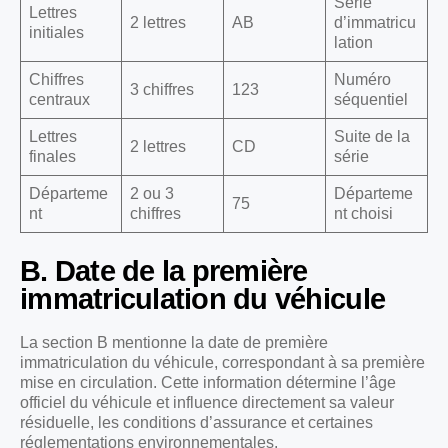
Série
Lettres
2 lettres
AB
d’immatricu
initiales
lation
Chiffres
Numéro
3 chiffres
123
centraux
séquentiel
Lettres
Suite de la
2 lettres
CD
finales
série
Départeme
2 ou 3
Départeme
75
nt
chiffres
nt choisi
B. Date de la première
immatriculation du véhicule
La section B mentionne la date de première
immatriculation du véhicule, correspondant à sa première
mise en circulation. Cette information détermine l’âge
officiel du véhicule et influence directement sa valeur
résiduelle, les conditions d’assurance et certaines
réglementations environnementales.