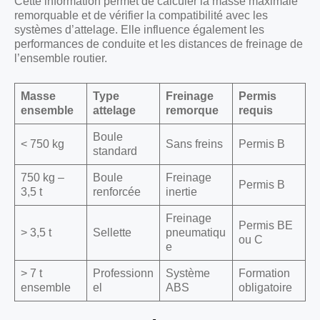
Cette information permet de calculer la masse maximale
remorquable et de vérifier la compatibilité avec les
systèmes d’attelage. Elle influence également les
performances de conduite et les distances de freinage de
l’ensemble routier.
Masse
Type
Freinage
Permis
ensemble
attelage
remorque
requis
Boule
< 750 kg
Sans freins
Permis B
standard
750 kg –
Boule
Freinage
Permis B
3,5 t
renforcée
inertie
Freinage
Permis BE
> 3,5 t
Sellette
pneumatiqu
ou C
e
> 7 t
Professionn
Système
Formation
ensemble
el
ABS
obligatoire