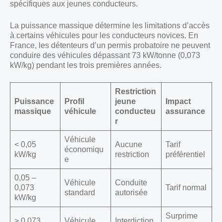
spécifiques aux jeunes conducteurs.
La puissance massique détermine les limitations d’accès
à certains véhicules pour les conducteurs novices. En
France, les détenteurs d’un permis probatoire ne peuvent
conduire des véhicules dépassant 73 kW/tonne (0,073
kW/kg) pendant les trois premières années.
Restriction
Puissance
Profil
jeune
Impact
massique
véhicule
conducteu
assurance
r
Véhicule
< 0,05
Aucune
Tarif
économiqu
kW/kg
restriction
préférentiel
e
0,05 –
Véhicule
Conduite
0,073
Tarif normal
standard
autorisée
kW/kg
Surprime
> 0,073
Véhicule
Interdiction