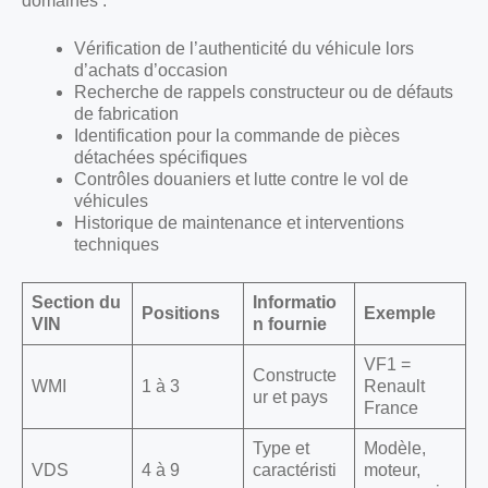
domaines :
Vérification de l’authenticité du véhicule lors
d’achats d’occasion
Recherche de rappels constructeur ou de défauts
de fabrication
Identification pour la commande de pièces
détachées spécifiques
Contrôles douaniers et lutte contre le vol de
véhicules
Historique de maintenance et interventions
techniques
Section du
Informatio
Positions
Exemple
VIN
n fournie
VF1 =
Constructe
WMI
1 à 3
Renault
ur et pays
France
Type et
Modèle,
VDS
4 à 9
caractéristi
moteur,