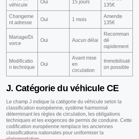
Oui
15 jours
véhicule
135€
Changeme
Amende
Oui
1 mois
nt adresse
135€
Recomman
Mariage/Di
Oui
Aucun délai
dé
vorce
rapidement
Avant mise
Modificatio
Immobilisati
Oui
en
n technique
on possible
circulation
J. Catégorie du véhicule CE
Le champ J indique la catégorie du véhicule selon la
classification européenne, système harmonisé
déterminant les règles de circulation, les obligations
techniques et les exigences de permis de conduire. Cette
codification européenne remplace les anciennes
classifications nationales pour uniformiser la
réglementation.