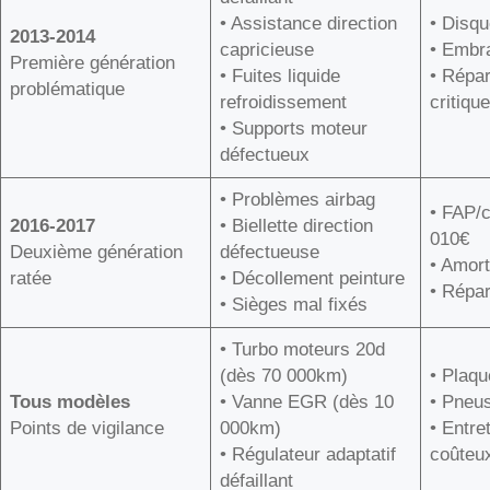
• Assistance direction
• Disqu
2013-2014
capricieuse
• Embr
Première génération
• Fuites liquide
• Répar
problématique
refroidissement
critiqu
• Supports moteur
défectueux
• Problèmes airbag
• FAP/c
2016-2017
• Biellette direction
010€
Deuxième génération
défectueuse
• Amort
ratée
• Décollement peinture
• Répar
• Sièges mal fixés
• Turbo moteurs 20d
(dès 70 000km)
• Plaqu
Tous modèles
• Vanne EGR (dès 10
• Pneus
Points de vigilance
000km)
• Entr
• Régulateur adaptatif
coûteu
défaillant