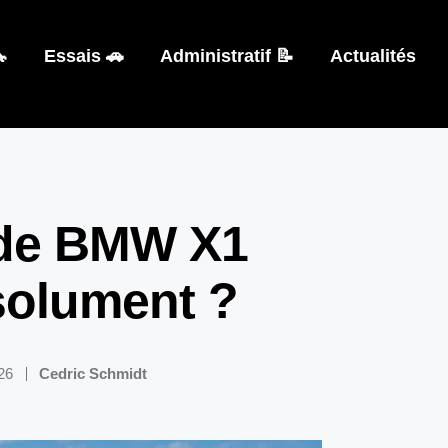

Essais 🚗
Administratif 📝
Actualités
 de BMW X1
bsolument ?
026
Cedric Schmidt