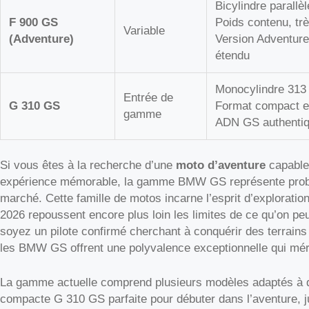
Bicylindre parallè
F 900 GS
Poids contenu, tr
Variable
(Adventure)
Version Adventure 
étendu
Monocylindre 313
Entrée de
G 310 GS
Format compact et
gamme
ADN GS authenti
Si vous êtes à la recherche d’une
moto d’aventure
capable 
expérience mémorable, la gamme BMW GS représente probab
marché. Cette famille de motos incarne l’esprit d’explorati
2026 repoussent encore plus loin les limites de ce qu’on peu
soyez un pilote confirmé cherchant à conquérir des terrains 
les BMW GS offrent une polyvalence exceptionnelle qui méri
La gamme actuelle comprend plusieurs modèles adaptés à dif
compacte G 310 GS parfaite pour débuter dans l’aventure, 