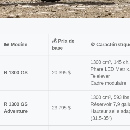
💰 Prix de
🏍️ Modèle
⚙️ Caractéristiqu
base
1300 cm³, 145 ch,
Phare LED Matrix
R 1300 GS
20 395 $
Telelever
Cadre modulaire
1300 cm³, 593 lbs
R 1300 GS
Réservoir 7,9 gal
23 795 $
Adventure
Hauteur selle adap
(31,5-35″)