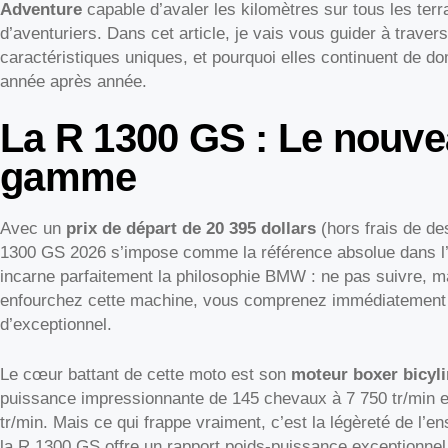
Adventure
capable d’avaler les kilomètres sur tous les ter
d’aventuriers. Dans cet article, je vais vous guider à trave
caractéristiques uniques, et pourquoi elles continuent de 
année après année.
La R 1300 GS : Le nouvea
gamme
Avec un
prix de départ de 20 395 dollars
(hors frais de de
1300 GS 2026 s’impose comme la référence absolue dans l’u
incarne parfaitement la philosophie BMW : ne pas suivre, m
enfourchez cette machine, vous comprenez immédiatement 
d’exceptionnel.
Le cœur battant de cette moto est son
moteur boxer bicyl
puissance impressionnante de 145 chevaux à 7 750 tr/min et
tr/min. Mais ce qui frappe vraiment, c’est la légèreté de l’
la R 1300 GS offre un rapport poids-puissance exceptionnel 