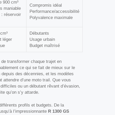
le 900 cm³
Compromis idéal
ès maniable
Performance/accessibilité
: réservoir
Polyvalence maximale
 cm³
Débutants
 léger
Usage urbain
que
Budget maîtrisé
de transformer chaque trajet en
lement ce qui se fait de mieux sur le
on depuis des décennies, et les modèles
t attendre d’une moto trail. Que vous
difficiles ou un débutant rêvant d’évasion,
te qu’on s’y attarde.
férents profils et budgets. De la
jusqu’à l’impressionnante
R 1300 GS