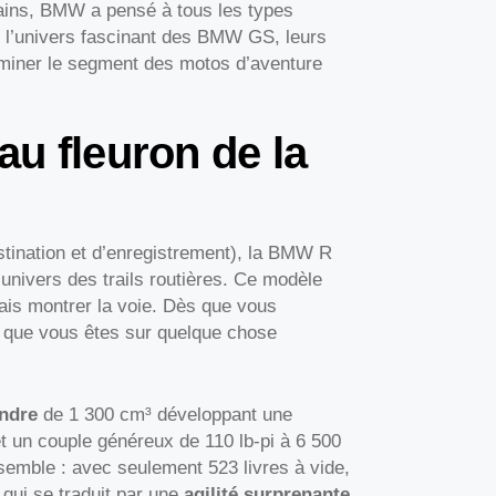
rains, BMW a pensé à tous les types
rs l’univers fascinant des BMW GS, leurs
dominer le segment des motos d’aventure
u fleuron de la
stination et d’enregistrement), la BMW R
nivers des trails routières. Ce modèle
ais montrer la voie. Dès que vous
que vous êtes sur quelque chose
indre
de 1 300 cm³ développant une
 un couple généreux de 110 lb-pi à 6 500
ensemble : avec seulement 523 livres à vide,
qui se traduit par une
agilité surprenante